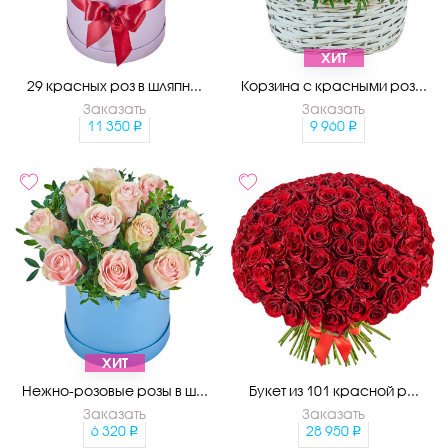
ХИТ
29 красных роз в шляпн...
Корзина с красными роз...
Заказать
Заказать
11 350
9 960
ХИТ
Нежно-розовые розы в ш...
Букет из 101 красной р...
Заказать
Заказать
6 320
28 950