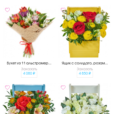
Букет из 11 альстромер...
Ящик с солидаго, розам...
Заказать
Заказать
4 080
4 850