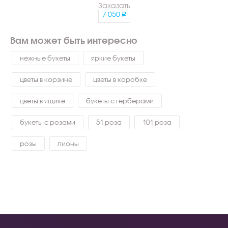
Заказать
7 050
Вам может быть интересно
нежные букеты
яркие букеты
цветы в корзине
цветы в коробке
цветы в ящике
букеты с герберами
букеты с розами
51 роза
101 роза
розы
пионы