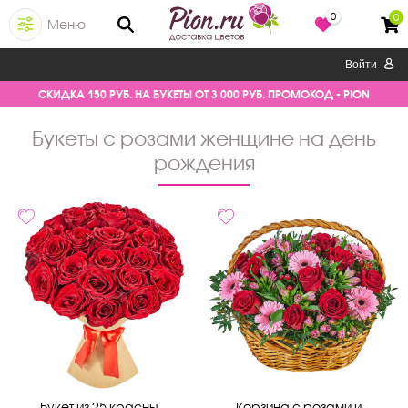
0
0
Меню
Войти
СКИДКА 150 РУБ. НА БУКЕТЫ ОТ 3 000 РУБ. ПРОМОКОД - PION
букеты с розами женщине на день
рождения
Букет из 25 красны...
Корзина с розами и...