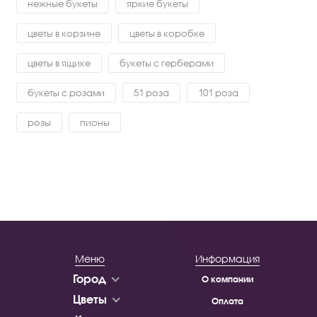
нежные букеты
яркие букеты
цветы в корзине
цветы в коробке
цветы в ящике
букеты с герберами
букеты с розами
51 роза
101 роза
розы
пионы
Меню
Информация
Город
О компании
Цветы
Оплата