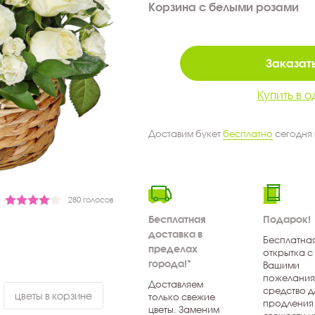
Корзина с белыми розами
Заказать
Купить в о
Доставим букет
бесплатно
сегодня
280 голосов
Бесплатная
Подарок!
доставка в
Бесплатна
пределах
открытка с
города!*
Вашими
пожелания
Доставляем
средство д
цветы в корзине
только свежие
продления
цветы. Заменим