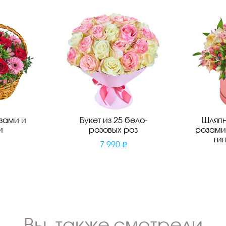
зами и
Букет из 25 бело-
Шляпн
и
розовых роз
розами
ги
7 990
Вы также смотрели