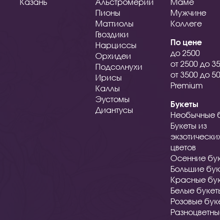
Казань
Альстромерии
Маме
Пионы
Мужчине
Маттиолы
Коллеге
Гвоздики
По цене
Нарциссы
до 2500
Орхидеи
от 2500 до 3
Подсолнухи
от 3500 до 5
Ирисы
Premium
Каллы
Эустомы
Букеты
Диантусы
Необычные 
Букеты из
экзотически
цветов
Осенние бу
Большие бук
Красные бу
Белые букет
Розовые бук
Разноцветн