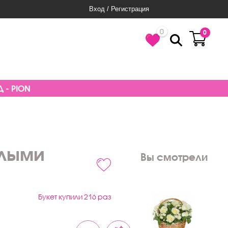
Вход / Регистрация
0
0
 - PION
елыми
Вы смотрели
Букет купили 216 раз