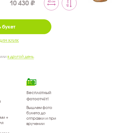
10 430
45 см
42 см
 букет
дин клик
 или
в другой день
.
Бесплатный
фотоотчёт!
я
Вышлем фото
букета до
ми +
отправки и при
ля
вручении