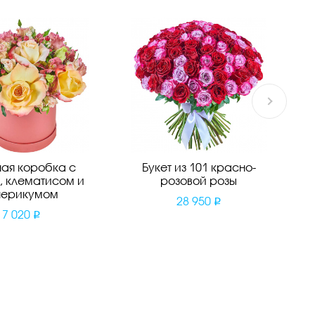
ая коробка с
Букет из 101 красно-
, клематисом и
розовой розы
перикумом
28 950
7 020