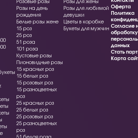
Розовые розы
Розы для жены
Оферта
Розы на день
Розы для любимой
Политика
рождения
девушки
конфиденц
Белые розы жене
Цветы в коробке
Согласие 
15 роз
Букеты для мужчин
обработку
25 роз
персональ
500
51 роза
данных
000
101 роза
Стать пар
Кустовые розы
Карта сай
Пионовидные розы
15 красных роз
букеты
15 белых роз
15 розовых роз
х
15 разноцветных
роз
кеты
25 красных роз
еты
25 белых роз
кеты
25 розовых роз
ы
25 разноцветных
еты
роз
ые
51 белая роза