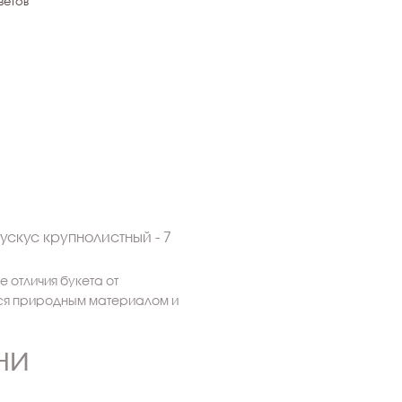
ветов
Рускус крупнолистный - 7
 отличия букета от
тся природным материалом и
ни