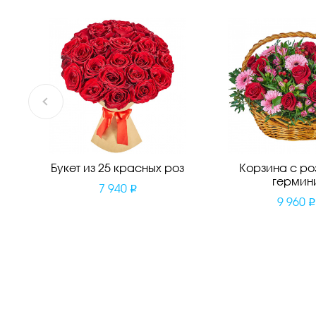
Букет из 25 красных роз
Корзина с ро
гермин
7 940
9 960