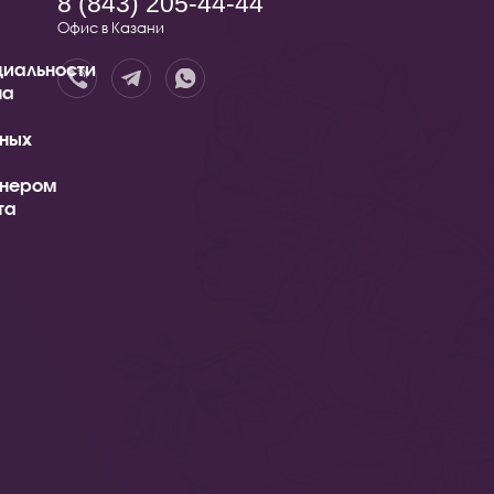
8 (843) 205-44-44
Офис в Казани
иальности
на
ных
тнером
та