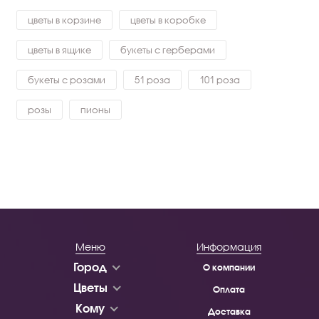
цветы в корзине
цветы в коробке
цветы в ящике
букеты с герберами
букеты с розами
51 роза
101 роза
розы
пионы
Меню
Информация
Город
О компании
Цветы
Оплата
Кому
Доставка