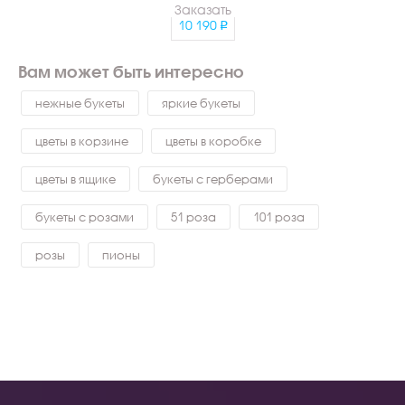
Заказать
10 190
Вам может быть интересно
нежные букеты
яркие букеты
цветы в корзине
цветы в коробке
цветы в ящике
букеты с герберами
букеты с розами
51 роза
101 роза
розы
пионы