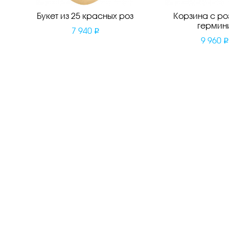
Букет из 25 красных роз
Корзина с ро
гермин
7 940
9 960