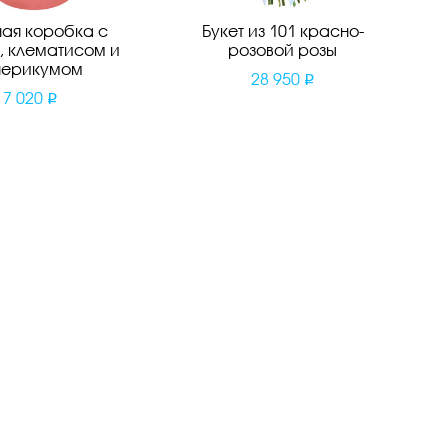
ая коробка с
Букет из 101 красно-
, клематисом и
розовой розы
перикумом
28 950
7 020