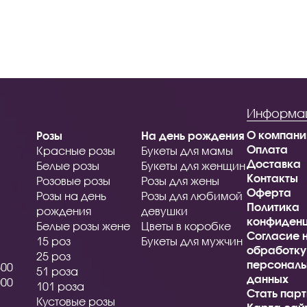
Информа
О компани
Розы
На день рождения
Оплата
Красные розы
Букеты для мамы
Доставка
Белые розы
Букеты для женщин
Контакты
Розовые розы
Розы для жены
Оферта
Розы на день
Розы для любимой
Политика
рождения
девушки
конфиденц
Белые розы жене
Цветы в коробке
Согласие 
15 роз
Букеты для мужчин
обработку
25 роз
персональ
500
51 роза
данных
000
101 роза
Стать пар
Кустовые розы