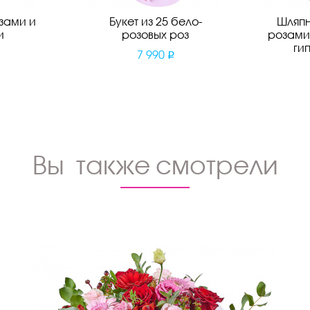
зами и
Букет из 25 бело-
Шляпн
и
розовых роз
розами
ги
7 990
Вы также смотрели