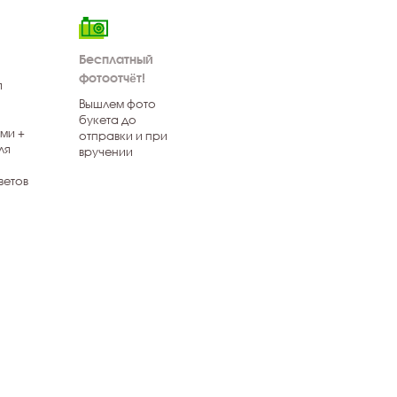
Бесплатный
фотоотчёт!
я
Вышлем фото
букета до
ми +
отправки и при
ля
вручении
ветов