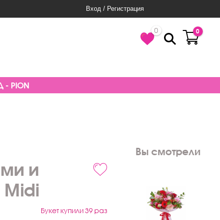
Вход / Регистрация
0
0
 - PION
Вы смотрели
ми и
 Midi
Букет купили 39 раз