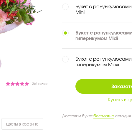
Букет с ранункулюсами
Mini
Букет с ранункулюсами
гиперикумом Midi
Букет с ранункулюсами
гиперикумом Maxi
261 голос
Заказать
Купить в о
Доставим букет
бесплатно
сегодня
цветы в корзине