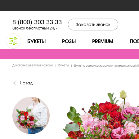
8 (800) 303 33 33
Заказать звонок
Звонок бесплатный 24/7
БУКЕТЫ
РОЗЫ
PREMIUM
ПО
Доставка цветов в Казани
Букеты
|
|
Букет с ранункулюсами и гиперикумом Mi
Назад