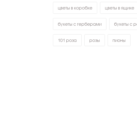
цветы в коробке
цветы в ящике
букеты с герберами
букеты с 
101 роза
розы
пионы