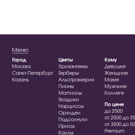
Меню
Город
Цветы
Кому
Москва
Хризантемы
Девушке
Санкт-Петербург
Герберы
Женщине
Казань
Альстромерии
Маме
Пионы
Мужчине
Маттиолы
Коллеге
Гвоздики
По цене
Нарциссы
до 2500
Орхидеи
от 2500 до 3
Подсолнухи
от 3500 до 5
Ирисы
Premium
Каллы