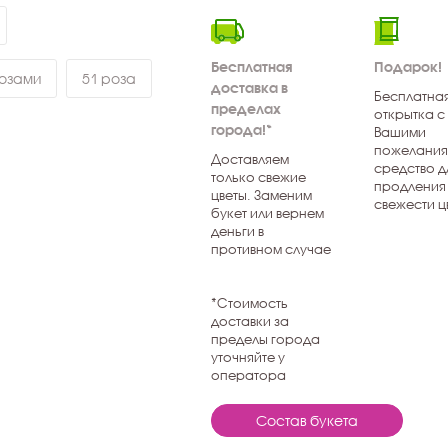
Бесплатная
Подарок!
розами
51 роза
доставка в
Бесплатна
пределах
открытка с
города!*
Вашими
пожелания
Доставляем
средство д
только свежие
продления
цветы. Заменим
свежести ц
букет или вернем
деньги в
противном случае
*Стоимость
доставки за
пределы города
уточняйте у
оператора
Состав букета