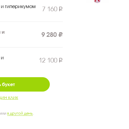
 и гиперикумом
7 160
 и
9 280
 и
12 100
 букет
дин клик
 или
в другой день
.